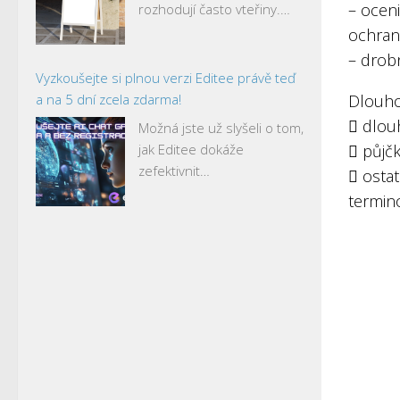
– oceni
rozhodují často vteřiny.…
ochran
– drob
Vyzkoušejte si plnou verzi Editee právě teď
a na 5 dní zcela zdarma!
Dlouho
 dlou
Možná jste už slyšeli o tom,
jak Editee dokáže
 půjč
zefektivnit…
 ostat
termin