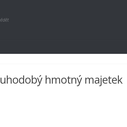
vědět
ouhodobý hmotný majetek