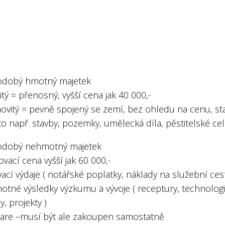
dobý hmotný majetek
tý = přenosný, vyšší cena jak 40 000,-
ovitý = pevně spojený se zemí, bez ohledu na cenu, st
 to např. stavby, pozemky, umělecká díla, pěstitelské ce
dobý nehmotný majetek
ovací cena vyšší jak 60 000,-
vací výdaje ( notářské poplatky, náklady na služební cest
otné výsledky výzkumu a vývoje ( receptury, technolog
, projekty )
ware –musí být ale zakoupen samostatně