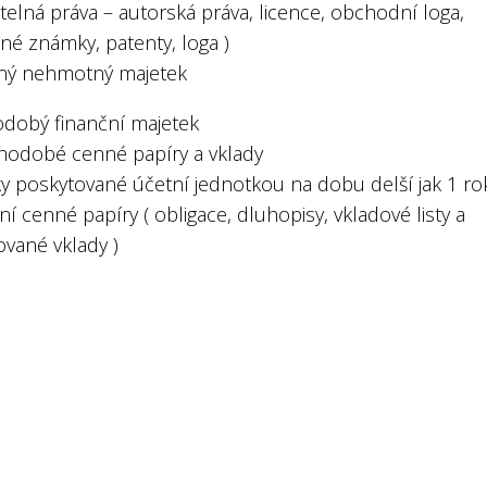
telná práva – autorská práva, licence, obchodní loga,
né známky, patenty, loga )
ný nehmotný majetek
dobý finanční majetek
hodobé cenné papíry a vklady
ky poskytované účetní jednotkou na dobu delší jak 1 ro
ní cenné papíry ( obligace, dluhopisy, vkladové listy a
ované vklady )