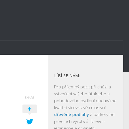
LÍBÍ SE NÁM:
Pro příjemný pocit při chůzi a
vytvoření vašeho útulného a
SHARE
pohodového bydlení dodáváme
kvalitní vícevrstvé i masivní
dřevěné podlahy
a parkety od
předních výrobců. Dřevo -
jedinečné a originální.