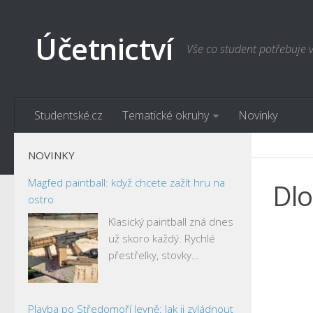
Účetnictví
Vše co student potřebuje 
Studentské.cz
Tematické okruhy
Novinky
NOVINKY
Magfed paintball: když chcete zažít hru na
Dl
ostro
Klasický paintball zná dnes
už skoro každý. Rychlé
přestřelky, stovky…
Plavba po Středomoří levně: Jak ji zvládnout