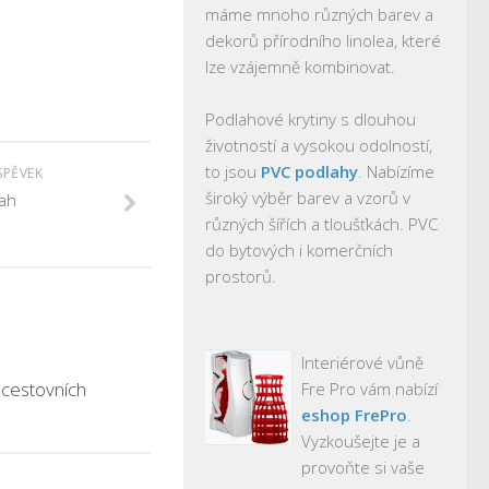
máme mnoho různých barev a
dekorů přírodního linolea, které
lze vzájemně kombinovat.
Podlahové krytiny s dlouhou
životností a vysokou odolností,
to jsou
PVC podlahy
. Nabízíme
SPĚVEK
široký výběr barev a vzorů v
ah
různých šířích a tloušťkách. PVC
do bytových i komerčních
prostorů.
Interiérové vůně
 cestovních
Fre Pro vám nabízí
eshop FrePro
.
Vyzkoušejte je a
provoňte si vaše