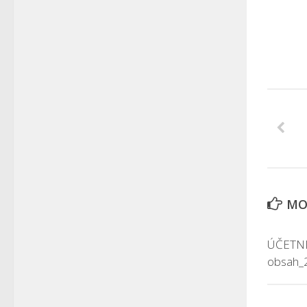
MOH
ÚČETNI
obsah_2