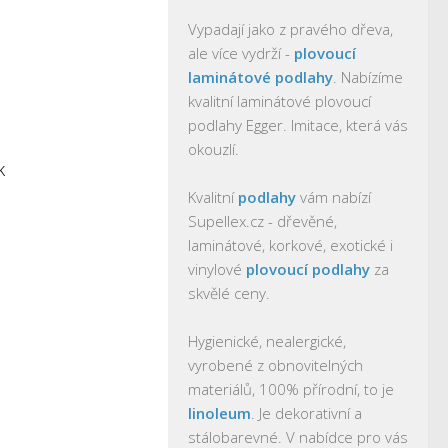
Vypadají jako z pravého dřeva,
ale více vydrží -
plovoucí
laminátové podlahy
. Nabízíme
kvalitní laminátové plovoucí
podlahy Egger. Imitace, která vás
okouzlí.
k
Kvalitní
podlahy
vám nabízí
Supellex.cz - dřevěné,
laminátové, korkové, exotické i
vinylové
plovoucí podlahy
za
skvělé ceny.
Hygienické, nealergické,
vyrobené z obnovitelných
materiálů, 100% přírodní, to je
linoleum
. Je dekorativní a
stálobarevné. V nabídce pro vás