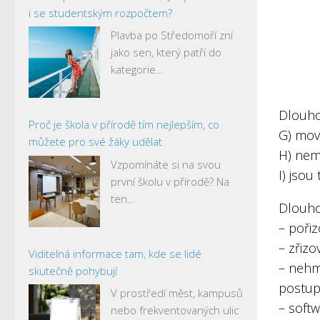
i se studentským rozpočtem?
Plavba po Středomoří zní
jako sen, který patří do
kategorie…
Dlouho
Proč je škola v přírodě tím nejlepším, co
G) movi
můžete pro své žáky udělat
H) nem
Vzpomínáte si na svou
I) jsou
první školu v přírodě? Na
ten…
Dlouho
– pořiz
– zřizo
Viditelná informace tam, kde se lidé
– nehm
skutečně pohybují
postupy
V prostředí měst, kampusů
– soft
nebo frekventovaných ulic