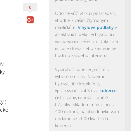
0
Odolné vůči vlhku i poškrábání,
vhodné k vašim čtyřnohým
mazlíčkům.
Vinylové podlahy
v
atraktivních dekorech jsou pro
vás ideálním řešením. Dokonalá
imitace dřeva nebo kamene se
hodí do každého interiéru.
av
Vybíráte-li koberec, určitě si
lky
vyberete u nás. Nabízíme
bytové, dětské, vlněné,
vpichované i zátěžové
koberce
,
čistící zóny, rohože i umělé
y )
trávníky. Skladem máme přes
ické
400 dekorů, na objednávku vám
dodáme až 2000 kvalitních
koberců.