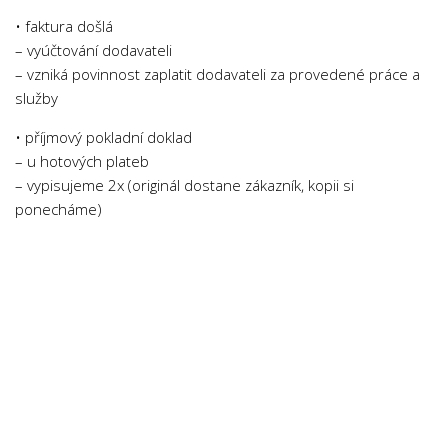
Psychologie a Sociologie
• faktura došlá
– vyúčtování dodavateli
Společenské vědy
– vzniká povinnost zaplatit dodavateli za provedené práce a
Technika
služby
Účetnictví
• příjmový pokladní doklad
Zdravotnictví
– u hotových plateb
Zeměpis
– vypisujeme 2x (originál dostane zákazník, kopii si
ponecháme)
Novinky