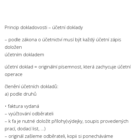
Chemie
Dějepis
Doprava a Logistika
Princip dokladovosti – účetní doklady
Ekologie
– podle zákona o účetnictví musí být každý účetní zápis
Ekonomie
doložen
Fyzika
účetním dokladem
Informatika
účetní doklad = originální písemnost, která zachycuje účetní
Jazyky
operace
Management
členění účetních dokladů:
a) podle druhů
Marketing
Němčina
• faktura vydaná
– vyúčtování odběrateli
Občanská nauka
– k fa je nutné doložit přílohy(výdejky, soupis provedených
Pedagogika
prací, dodací list, …)
Právo
– originál zašleme odběrateli, kopii si ponecháváme