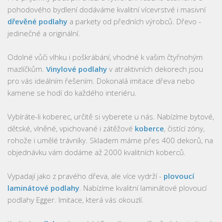
pohodového bydlení dodáváme kvalitní vícevrstvé i masivní
dřevěné podlahy
a parkety od předních výrobců. Dřevo -
jedinečné a originální.
Odolné vůči vlhku i poškrábání, vhodné k vašim čtyřnohým
mazlíčkům.
Vinylové podlahy
v atraktivních dekorech jsou
pro vás ideálním řešením. Dokonalá imitace dřeva nebo
kamene se hodí do každého interiéru.
Vybíráte-li koberec, určitě si vyberete u nás. Nabízíme bytové,
dětské, vlněné, vpichované i zátěžové
koberce
, čistící zóny,
rohože i umělé trávníky. Skladem máme přes 400 dekorů, na
objednávku vám dodáme až 2000 kvalitních koberců.
Vypadají jako z pravého dřeva, ale více vydrží -
plovoucí
laminátové podlahy
. Nabízíme kvalitní laminátové plovoucí
podlahy Egger. Imitace, která vás okouzlí.