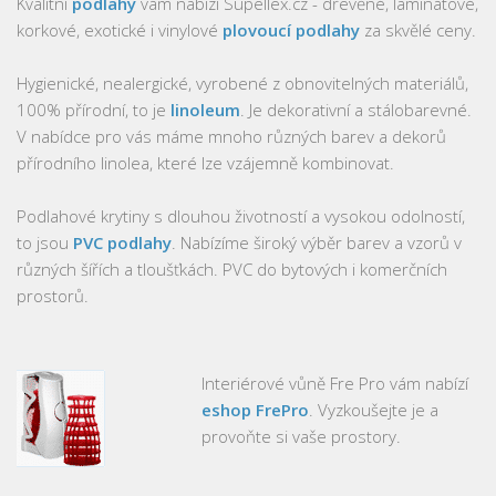
Kvalitní
podlahy
vám nabízí Supellex.cz - dřevěné, laminátové,
korkové, exotické i vinylové
plovoucí podlahy
za skvělé ceny.
Hygienické, nealergické, vyrobené z obnovitelných materiálů,
100% přírodní, to je
linoleum
. Je dekorativní a stálobarevné.
V nabídce pro vás máme mnoho různých barev a dekorů
přírodního linolea, které lze vzájemně kombinovat.
Podlahové krytiny s dlouhou životností a vysokou odolností,
to jsou
PVC podlahy
. Nabízíme široký výběr barev a vzorů v
různých šířích a tloušťkách. PVC do bytových i komerčních
prostorů.
Interiérové vůně Fre Pro vám nabízí
eshop FrePro
. Vyzkoušejte je a
provoňte si vaše prostory.