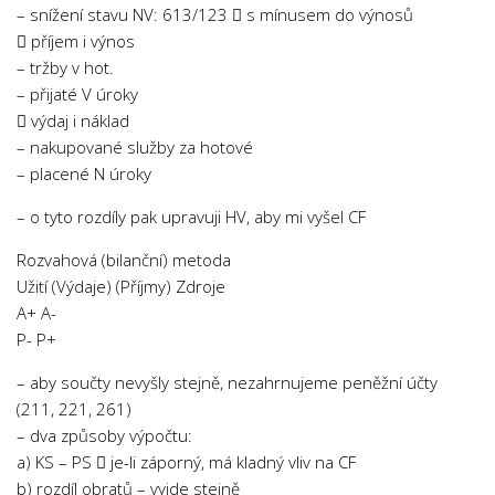
– snížení stavu NV: 613/123  s mínusem do výnosů
 příjem i výnos
– tržby v hot.
– přijaté V úroky
 výdaj i náklad
– nakupované služby za hotové
– placené N úroky
– o tyto rozdíly pak upravuji HV, aby mi vyšel CF
Rozvahová (bilanční) metoda
Užití (Výdaje) (Příjmy) Zdroje
A+ A-
P- P+
– aby součty nevyšly stejně, nezahrnujeme peněžní účty
(211, 221, 261)
– dva způsoby výpočtu:
a) KS – PS  je-li záporný, má kladný vliv na CF
b) rozdíl obratů – vyjde stejně