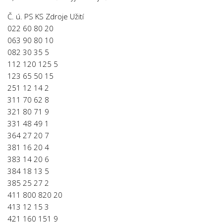
Č. ú. PS KS Zdroje Užití
022 60 80 20
063 90 80 10
082 30 35 5
112 120 125 5
123 65 50 15
251 12 14 2
311 70 62 8
321 80 71 9
331 48 49 1
364 27 20 7
381 16 20 4
383 14 20 6
384 18 13 5
385 25 27 2
411 800 820 20
413 12 15 3
421 160 151 9