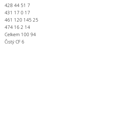
428 44 51 7
431 17 0 17
461 120 145 25
474 16 2 14
Celkem 100 94
Čistý CF 6