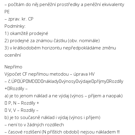
– počítám do něj peněžní prostředky a peněžní ekvivalenty
Psychologie a Sociologie
PE
Společenské vědy
– zprav. kr. CP
Technika
Podmínky:
1) okamžitě prodejné
Účetnictví
2) prodejné za známou částku (obv. nominále)
Zdravotnictví
3) v krátkodobém horizontu nepředpokládáme změnu
ocenění
Zeměpis
Novinky
Nepřímo
Výpočet CF nepřímou metodou – úprava HV
– č.ÚPÚPMDDnákladyvýnosyvýdajepříjmyRozdíly
+Rozdíly –
a) je to jenom náklad a ne výdaj (výnos – příjem a naopak)
 P, N – Rozdíly +
 V, V – Rozdíly –
b) je to současně náklad i výdaj (výnos i příjem)
– není to v žádných rozdílech
– časové rozlišení (N příštích období) nejsou nákladem !!!