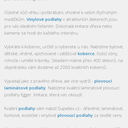
Odolné vůči vlhku i poškrábání, vhodné k vašim čtyřnohým
mazlíčkům.
Vinylové podlahy
v atraktivních dekorech jsou
pro vás ideálním řešením. Dokonalá imitace dřeva nebo
kamene se hodí do každého interiéru.
Vybíráte-li koberec, určitě si vyberete u nás. Nabízíme bytové,
dětské, vlněné, vpichované i zátěžové
koberce
, čistící zóny,
rohože i umělé trávníky. Skladem máme přes 400 dekorů, na
objednávku vám dodáme až 2000 kvalitních koberců.
Vypadají jako z pravého dřeva, ale více vydrží -
plovoucí
laminátové podlahy
. Nabízíme kvalitní laminátové plovoucí
podlahy Egger. Imitace, která vás okouzlí.
Kvalitní
podlahy
vám nabízí Supellex.cz - dřevěné, laminátové,
korkové, exotické i vinylové
plovoucí podlahy
za skvělé ceny.