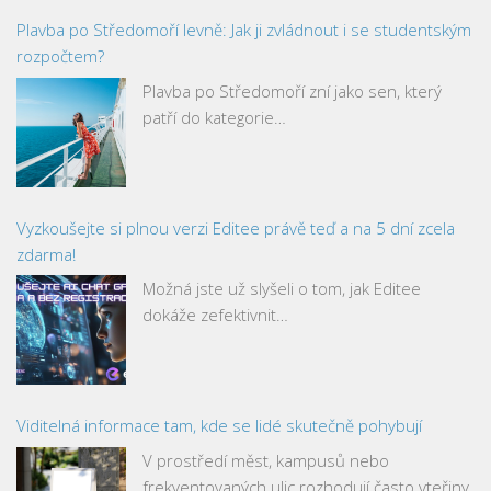
Plavba po Středomoří levně: Jak ji zvládnout i se studentským
rozpočtem?
Plavba po Středomoří zní jako sen, který
patří do kategorie…
Vyzkoušejte si plnou verzi Editee právě teď a na 5 dní zcela
zdarma!
Možná jste už slyšeli o tom, jak Editee
dokáže zefektivnit…
Viditelná informace tam, kde se lidé skutečně pohybují
V prostředí měst, kampusů nebo
frekventovaných ulic rozhodují často vteřiny.