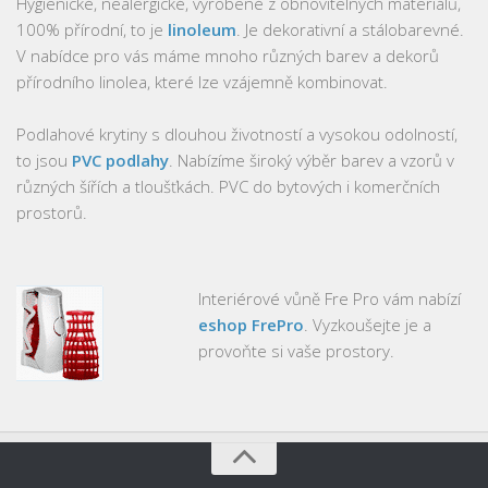
Hygienické, nealergické, vyrobené z obnovitelných materiálů,
100% přírodní, to je
linoleum
. Je dekorativní a stálobarevné.
V nabídce pro vás máme mnoho různých barev a dekorů
přírodního linolea, které lze vzájemně kombinovat.
Podlahové krytiny s dlouhou životností a vysokou odolností,
to jsou
PVC podlahy
. Nabízíme široký výběr barev a vzorů v
různých šířích a tloušťkách. PVC do bytových i komerčních
prostorů.
Interiérové vůně Fre Pro vám nabízí
eshop FrePro
. Vyzkoušejte je a
provoňte si vaše prostory.