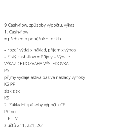
Chemie
Dějepis
Doprava a Logistika
9 Cash-flow, způsoby výpočtu, výkaz
Ekologie
1. Cash-flow
= přehled o peněžních tocích
Ekonomie
Fyzika
– rozdíl výdaj x náklad, příjem x výnos
– čistý cash-flow = Příjmy – Výdaje
Informatika
VÝKAZ CF ROZVAHA VÝSLEDOVKA
Jazyky
PS
Management
příjmy výdaje aktiva pasiva náklady výnosy
KS PP
Marketing
zisk zisk
Němčina
KS
2. Základní způsoby výpočtu CF
Občanská nauka
Přímo
Pedagogika
= P – V
Právo
z účtů 211, 221, 261