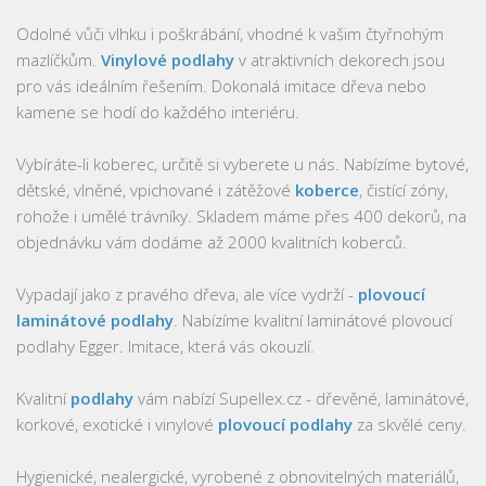
Odolné vůči vlhku i poškrábání, vhodné k vašim čtyřnohým
mazlíčkům.
Vinylové podlahy
v atraktivních dekorech jsou
pro vás ideálním řešením. Dokonalá imitace dřeva nebo
kamene se hodí do každého interiéru.
Vybíráte-li koberec, určitě si vyberete u nás. Nabízíme bytové,
dětské, vlněné, vpichované i zátěžové
koberce
, čistící zóny,
rohože i umělé trávníky. Skladem máme přes 400 dekorů, na
objednávku vám dodáme až 2000 kvalitních koberců.
Vypadají jako z pravého dřeva, ale více vydrží -
plovoucí
laminátové podlahy
. Nabízíme kvalitní laminátové plovoucí
podlahy Egger. Imitace, která vás okouzlí.
Kvalitní
podlahy
vám nabízí Supellex.cz - dřevěné, laminátové,
korkové, exotické i vinylové
plovoucí podlahy
za skvělé ceny.
Hygienické, nealergické, vyrobené z obnovitelných materiálů,