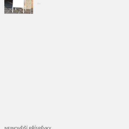
…
NEJNOVĚJŠÍ PŘÍSPĚVKY