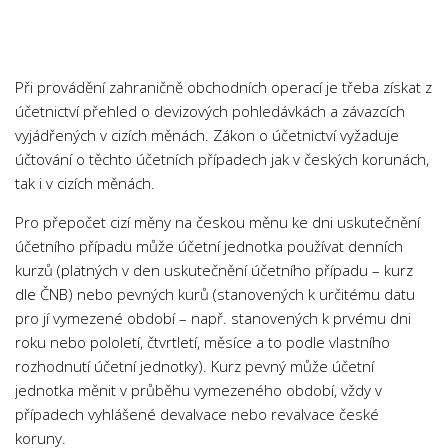
Chemie
Dějepis
Doprava a Logistika
Při provádění zahraničně obchodních operací je třeba získat z
Ekologie
účetnictví přehled o devizových pohledávkách a závazcích
vyjádřených v cizích měnách. Zákon o účetnictví vyžaduje
Ekonomie
účtování o těchto účetních případech jak v českých korunách,
Fyzika
tak i v cizích měnách.
Informatika
Pro přepočet cizí měny na českou měnu ke dni uskutečnění
Jazyky
účetního případu může účetní jednotka používat denních
Management
kurzů (platných v den uskutečnění účetního případu – kurz
dle ČNB) nebo pevných kurů (stanovených k určitému datu
Marketing
pro jí vymezené období – např. stanovených k prvému dni
Němčina
roku nebo pololetí, čtvrtletí, měsíce a to podle vlastního
rozhodnutí účetní jednotky). Kurz pevný může účetní
Občanská nauka
jednotka měnit v průběhu vymezeného období, vždy v
Pedagogika
případech vyhlášené devalvace nebo revalvace české
Právo
koruny.