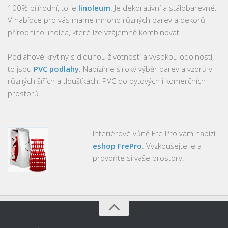
100% přírodní, to je
linoleum
. Je dekorativní a stálobarevné.
V nabídce pro vás máme mnoho různých barev a dekorů
přírodního linolea, které lze vzájemně kombinovat.
Podlahové krytiny s dlouhou životností a vysokou odolností,
to jsou
PVC podlahy
. Nabízíme široký výběr barev a vzorů v
různých šířích a tloušťkách. PVC do bytových i komerčních
prostorů.
Interiérové vůně Fre Pro vám nabízí
eshop FrePro
. Vyzkoušejte je a
provoňte si vaše prostory.