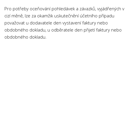
Psychologie a Sociologie
Pro potřeby oceňování pohledávek a závazků, vyjádřených v
Společenské vědy
cizí měně, lze za okamžik uskutečnění účetního případu
považovat u dodavatele den vystavení faktury nebo
Technika
obdobného dokladu, u odběratele den přijetí faktury nebo
Účetnictví
obdobného dokladu.
Zdravotnictví
Zeměpis
Novinky